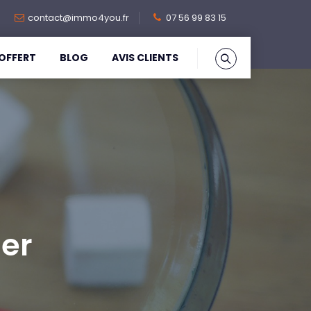
contact@immo4you.fr
07 56 99 83 15
OFFERT
BLOG
AVIS CLIENTS
er